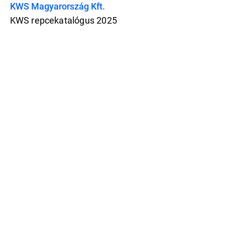
KWS Magyarország Kft.
KWS repcekatalógus 2025
Features
Pricing
Blog
Privacy
Terms
Abuse
Support