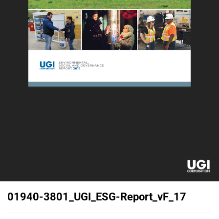
01940-3801_UGI_ESG-Report_vF_17