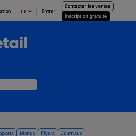
Contacter les ventes
cation
Entrer
Inscription gratuite
tail
pports
Menus
Flyers
Journaux