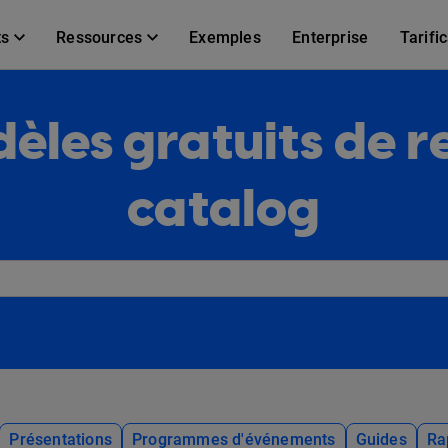
ts
Ressources
Exemples
Enterprise
Tarifi
èles gratuits de re
catalog
Présentations
Programmes d'événements
Guides
Ra