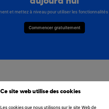
aujourd’hui
t et mettez à niveau pour utiliser les fonctionnalité
Commencer gratuitement
Des produits
Solutions
Ce site web utilise des cookies
Design Studio
Pour commerçants
Étagère à livres
Pour les professionnels
Les cookies que nous utilisons sur le site Web de