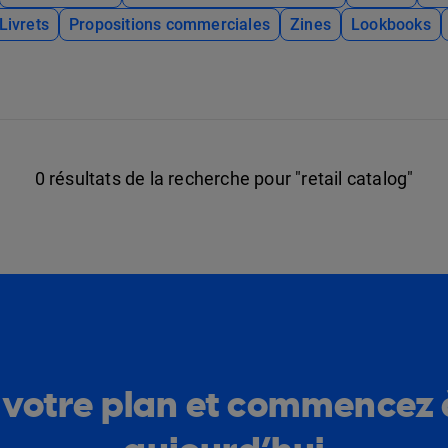
Livrets
Propositions commerciales
Zines
Lookbooks
0 résultats de la recherche pour
"retail catalog"
 votre plan et commencez 