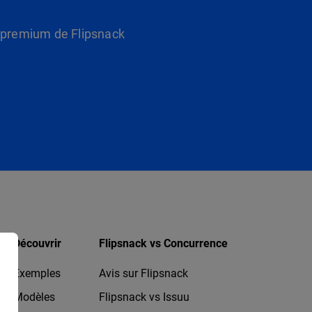
s premium de Flipsnack
Découvrir
Flipsnack vs Concurrence
Exemples
Avis sur Flipsnack
Modèles
Flipsnack vs Issuu