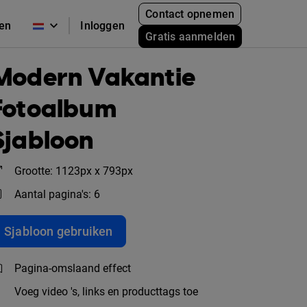
Contact opnemen
zen
Inloggen
Gratis aanmelden
Modern Vakantie
Fotoalbum
Sjabloon
Grootte: 1123px x 793px
Aantal pagina's: 6
Sjabloon gebruiken
Pagina-omslaand effect
Voeg video 's, links en producttags toe