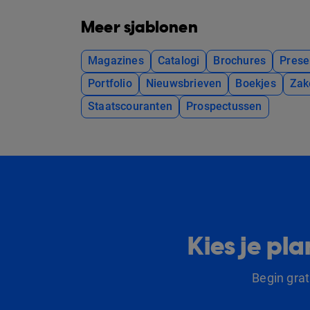
Meer sjablonen
Magazines
Catalogi
Brochures
Prese
Portfolio
Nieuwsbrieven
Boekjes
Zak
Staatscouranten
Prospectussen
Kies je p
Begin gra