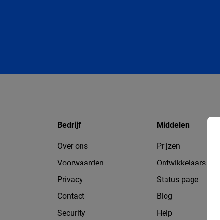
Bedrijf
Middelen
Over ons
Prijzen
Voorwaarden
Ontwikkelaars
Privacy
Status page
Contact
Blog
Security
Help