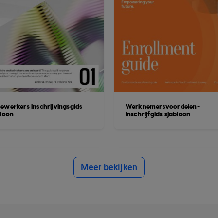
ewerkers inschrijvingsgids
Werknemersvoordelen-
bloon
inschrijfgids sjabloon
Meer bekijken