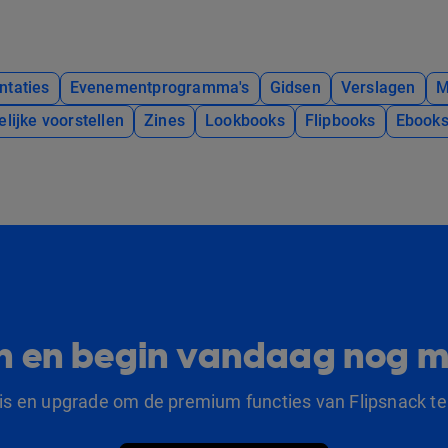
ntaties
Evenementprogramma's
Gidsen
Verslagen
M
elijke voorstellen
Zines
Lookbooks
Flipbooks
Ebook
lan en begin vandaag nog m
tis en upgrade om de premium functies van Flipsnack te