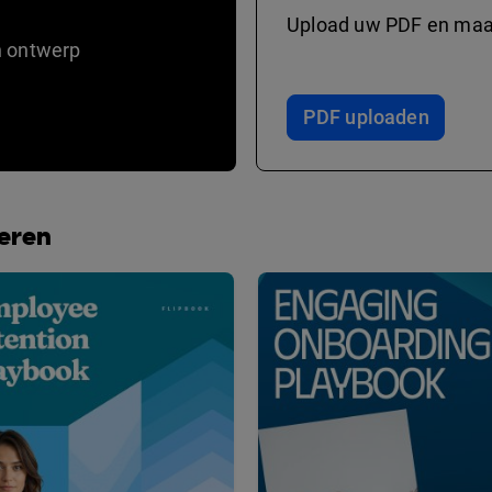
Upload uw PDF en maak
n ontwerp
PDF uploaden
beren