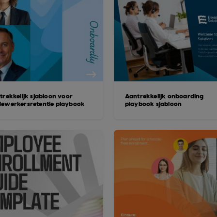
trekkelijk sjabloon voor
Aantrekkelijk onboarding
ewerkersretentie playbook
playbook sjabloon