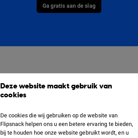
Ga gratis aan de slag
producten
Oplossingen
O
Deze website maakt gebruik van
Design Studio
Voor marketeers
V
cookies
Boekenplank
Voor bedrijven
S
Samenwerking
De cookies die wij gebruiken op de website van
Apps
For education
Flipsnack helpen ons u een betere ervaring te bieden,
bij te houden hoe onze website gebruikt wordt, en u
Gebruik
iOS