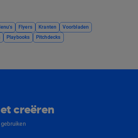
enu's
Flyers
Kranten
Voorbladen
s
Playbooks
Pitchdecks
et creëren
 gebruiken