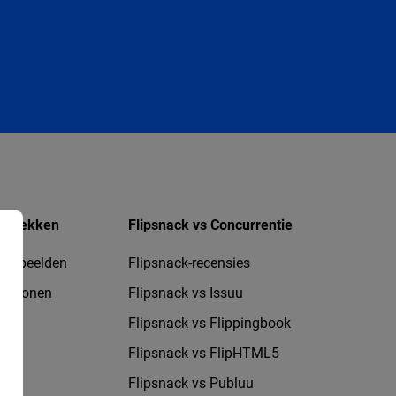
ntdekken
Flipsnack vs Concurrentie
oorbeelden
Flipsnack-recensies
jablonen
Flipsnack vs Issuu
Flipsnack vs Flippingbook
Flipsnack vs FlipHTML5
Flipsnack vs Publuu