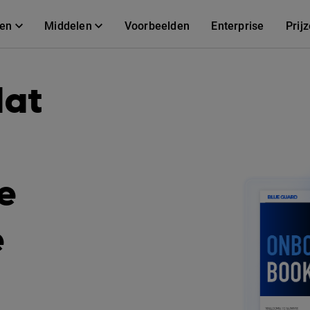
gen
Middelen
Voorbeelden
Enterprise
Prij
dat
e
e