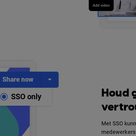
Houd g
vertr
Met SSO kunn
medewerkers 