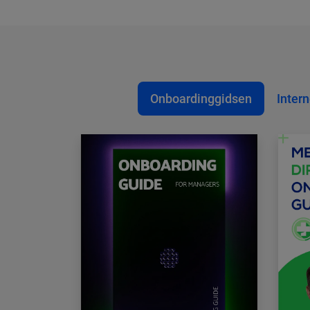
Onboardinggidsen
Inter