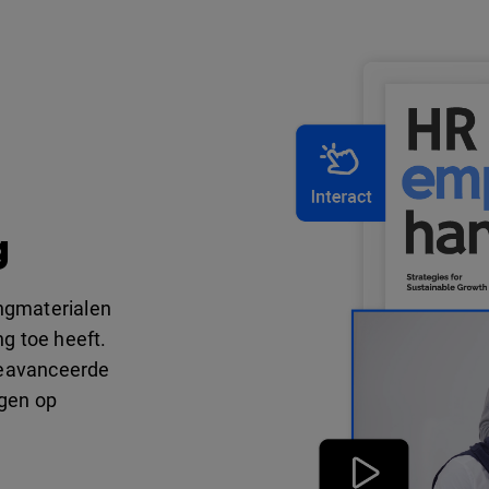
g
ngmaterialen
ng toe heeft.
geavanceerde
ngen op