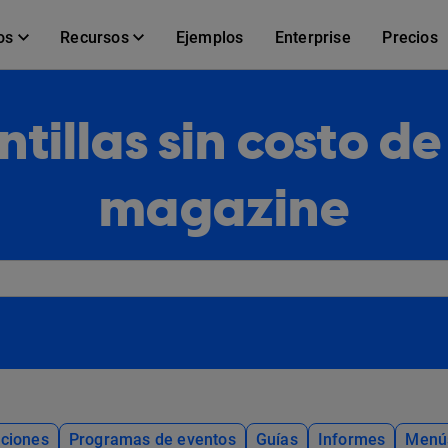
os
Recursos
Ejemplos
Enterprise
Precios
ntillas sin costo de
magazine
ciones
Programas de eventos
Guías
Informes
Menú