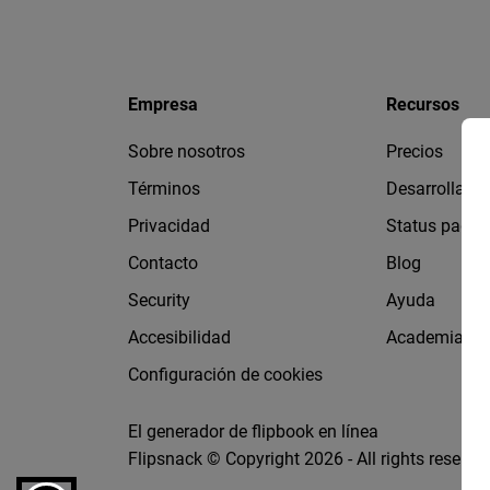
Empresa
Recursos
Sobre nosotros
Precios
Términos
Desarrollado
Privacidad
Status page
Contacto
Blog
Security
Ayuda
Accesibilidad
Academia Fl
Configuración de cookies
El generador de flipbook en línea
Flipsnack © Copyright 2026 - All rights reserve