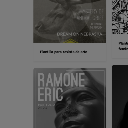
Plant
femin
Plantilla para revista de arte