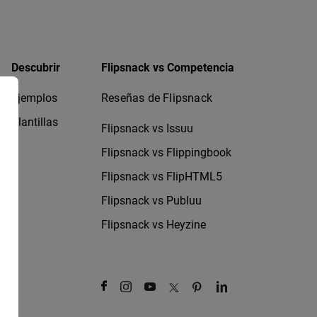
Descubrir
Flipsnack vs Competencia
Ejemplos
Reseñas de Flipsnack
Plantillas
Flipsnack vs Issuu
Flipsnack vs Flippingbook
Flipsnack vs FlipHTML5
Flipsnack vs Publuu
Flipsnack vs Heyzine