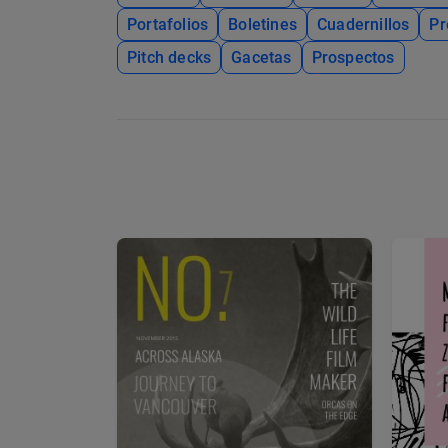
Portafolios
Boletines
Cuadernillos
Pr
Pitch decks
Gacetas
Prospectos