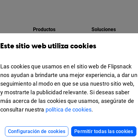
Productos
Soluciones
Design Studio
Para marketing
Este sitio web utiliza cookies
res
Estante para libros
Para negocios
Colaboración
Las cookies que usamos en el sitio web de Flipsnack
Apps
For education
nos ayudan a brindarte una mejor experiencia, a dar un
seguimiento al modo en que se usa nuestro sitio web,
Usos
iOS
y mostrarte la publicidad relevante. Si deseas saber
ipsnack
Android
más acerca de las cookies que usamos, asegúrate de
consultar nuestra
política de cookies
.
d.
Configuración de cookies
Permitir todas las cookies