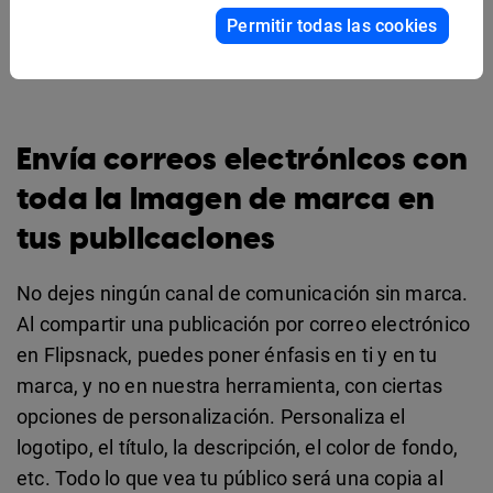
Permitir todas las cookies
Envía correos electrónicos con
toda la imagen de marca en
tus publicaciones
No dejes ningún canal de comunicación sin marca.
Al compartir una publicación por correo electrónico
en Flipsnack, puedes poner énfasis en ti y en tu
marca, y no en nuestra herramienta, con ciertas
opciones de personalización. Personaliza el
logotipo, el título, la descripción, el color de fondo,
etc. Todo lo que vea tu público será una copia al