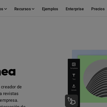
os
Recursos
Ejemplos
Enterprise
Precios
nea
l creador de
a revistas
u empresa.
interacción de