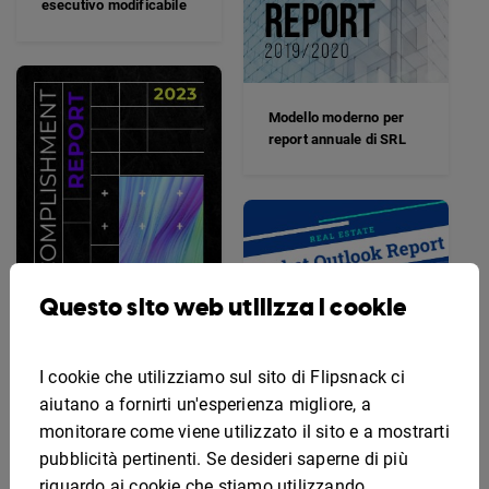
esecutivo modificabile
Modello moderno per
report annuale di SRL
Questo sito web utilizza i cookie
I cookie che utilizziamo sul sito di Flipsnack ci
Esempio
aiutano a fornirti un'esperienza migliore, a
personalizzabile per
monitorare come viene utilizzato il sito e a mostrarti
report sui risultati
pubblicità pertinenti. Se desideri saperne di più
riguardo ai cookie che stiamo utilizzando,