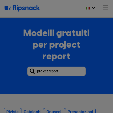
Modelli gratuiti
per project
report
Riviste
Cataloghi
Opuscoli
Presentazioni