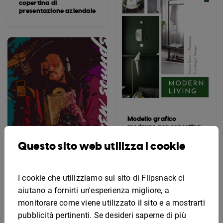
copertina di
presentazione aziendale
Modello grafico
moderno per copertina
di catalogo
Questo sito web utilizza i cookie
Modello artistico per
copertina di album
I cookie che utilizziamo sul sito di Flipsnack ci
aiutano a fornirti un'esperienza migliore, a
monitorare come viene utilizzato il sito e a mostrarti
pubblicità pertinenti. Se desideri saperne di più