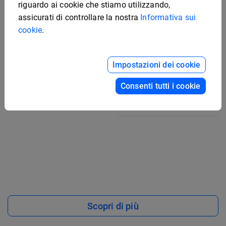
riguardo ai cookie che stiamo utilizzando,
assicurati di controllare la nostra
Informativa sui
cookie
.
Modello personalizzato
per copertina di
Impostazioni dei cookie
presentazione di
tecnologia
Modello classico per
Consenti tutti i cookie
copertina di opuscolo
aziendale
Scopri di più