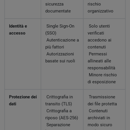
sicurezza
rischio
documentate
organizzativo
Identità e
Single Sign-On
Solo utenti
accesso
(SSO)
verificati
Autenticazione a
accedono ai
più fattori
contenuti
Autorizzazioni
Permessi
basate sui ruoli
allineati alle
responsabilità
Minore rischio
di esposizione
Protezione dei
Crittografia in
Trasmissione
dati
transito (TLS)
dei file protetta
Crittografia a
Contenuti
riposo (AES-256)
archiviati in
Separazione
modo sicuro