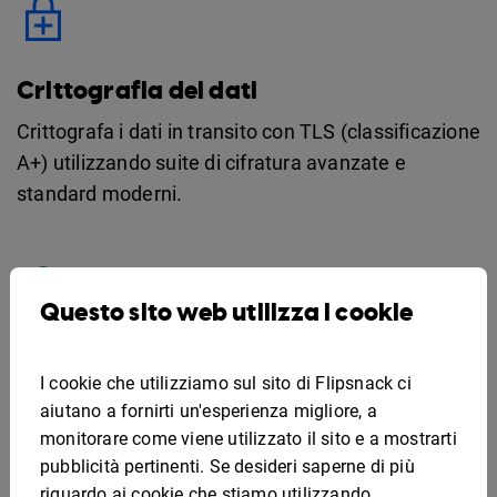
Crittografia dei dati
Crittografa i dati in transito con TLS (classificazione
A+) utilizzando suite di cifratura avanzate e
standard moderni.
Questo sito web utilizza i cookie
Isolamento degli inquilini
I cookie che utilizziamo sul sito di Flipsnack ci
Gli ambienti dei clienti sono logicamente separati
aiutano a fornirti un'esperienza migliore, a
per impedire l'accesso ai dati tra account.
monitorare come viene utilizzato il sito e a mostrarti
pubblicità pertinenti. Se desideri saperne di più
riguardo ai cookie che stiamo utilizzando,