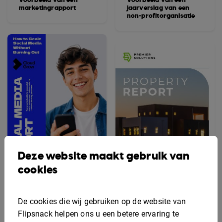
marketingrapport
jaarverslag van een
non-profitorganisatie
Deze website maakt gebruik van
cookies
Voorbeeld van een
rapport over sociale
Bewerkbaar rapport
De cookies die wij gebruiken op de website van
media
voor vastgoedbeheer
Flipsnack helpen ons u een betere ervaring te