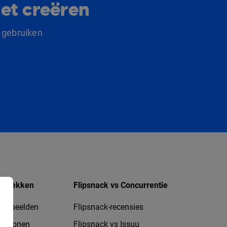
et creëren
 gebruiken
ntdekken
Flipsnack vs Concurrentie
oorbeelden
Flipsnack-recensies
jablonen
Flipsnack vs Issuu