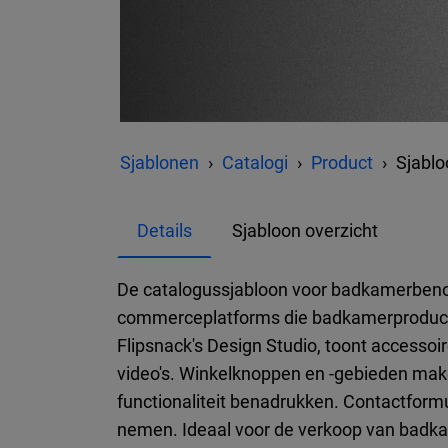
Sjablonen
Catalogi
Product
Sjabl
Details
Sjabloon overzicht
De catalogussjabloon voor badkamerbenod
commerceplatforms die badkamerproducten 
Flipsnack's Design Studio, toont accessoir
video's. Winkelknoppen en -gebieden maken
functionaliteit benadrukken. Contactform
nemen. Ideaal voor de verkoop van badka