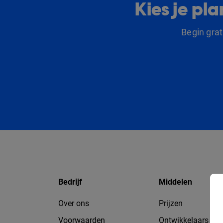
Kies je p
Begin gra
Bedrijf
Middelen
Over ons
Prijzen
Voorwaarden
Ontwikkelaars