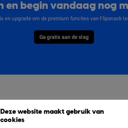
lan en begin vandaag nog m
tis en upgrade om de premium functies van Flipsnack te
Ga gratis aan de slag
producten
Oplossingen
O
Deze website maakt gebruik van
Design Studio
Voor marketeers
V
cookies
Boekenplank
Voor bedrijven
S