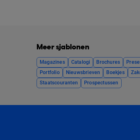
Meer sjablonen
Magazines
Catalogi
Brochures
Prese
Portfolio
Nieuwsbrieven
Boekjes
Zak
Staatscouranten
Prospectussen