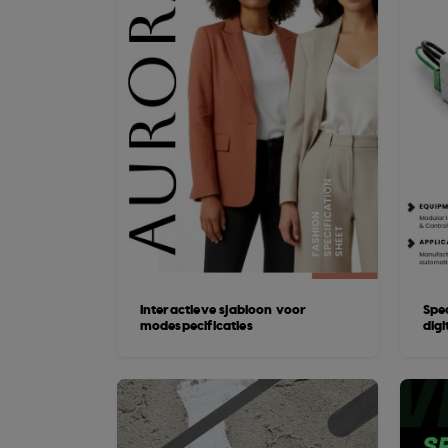
Interactieve sjabloon voor
Spe
modespecificaties
dig