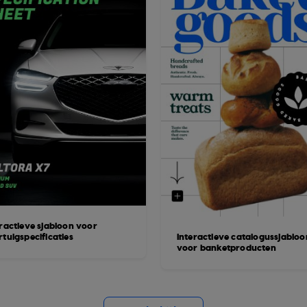
eractieve sjabloon voor
tuigspecificaties
Interactieve catalogussjabloo
voor banketproducten