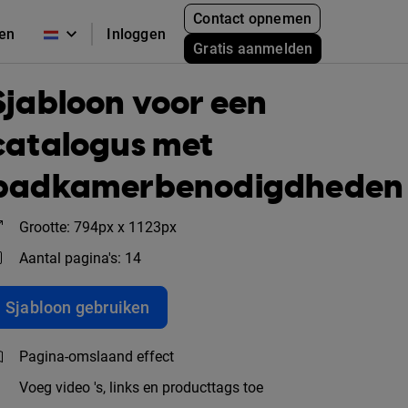
Contact opnemen
zen
Inloggen
Gratis aanmelden
Sjabloon voor een
catalogus met
badkamerbenodigdheden
Grootte: 794px x 1123px
Aantal pagina's: 14
Sjabloon gebruiken
Pagina-omslaand effect
Voeg video 's, links en producttags toe