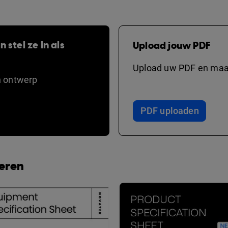
 stel ze in als
Upload jouw PDF
Upload uw PDF en maak
n ontwerp
PDF uploaden
beren