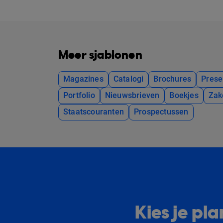
Meer sjablonen
Magazines
Catalogi
Brochures
Prese
Portfolio
Nieuwsbrieven
Boekjes
Zak
Staatscouranten
Prospectussen
Kies je p