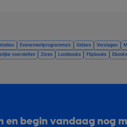
ntaties
Evenementprogramma's
Gidsen
Verslagen
M
elijke voorstellen
Zines
Lookbooks
Flipbooks
Ebook
lan en begin vandaag nog m