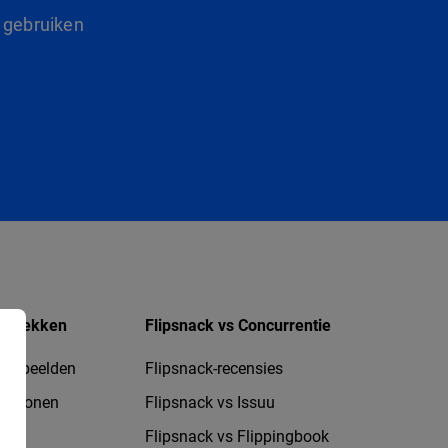
 gebruiken
ntdekken
Flipsnack vs Concurrentie
oorbeelden
Flipsnack-recensies
jablonen
Flipsnack vs Issuu
Flipsnack vs Flippingbook