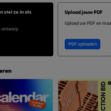
 stel ze in als
Upload jouw PDF
Upload uw PDF en maak
n ontwerp
PDF uploaden
beren