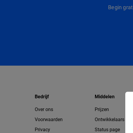
Begin gra
Bedrijf
Middelen
Over ons
Prijzen
Voorwaarden
Ontwikkelaars
Privacy
Status page