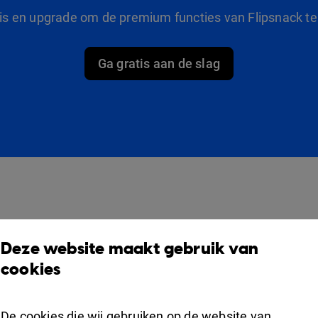
tis en upgrade om de premium functies van Flipsnack te
Ga gratis aan de slag
producten
Oplossingen
O
Deze website maakt gebruik van
Design Studio
Voor marketeers
V
cookies
Boekenplank
Voor bedrijven
S
Samenwerking
De cookies die wij gebruiken op de website van