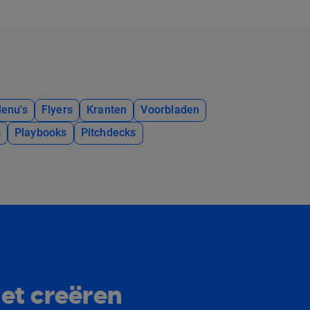
enu's
Flyers
Kranten
Voorbladen
s
Playbooks
Pitchdecks
et creëren