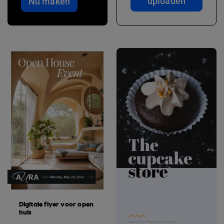
uploaden
Nu maken
Digitale flyer voor open
huis