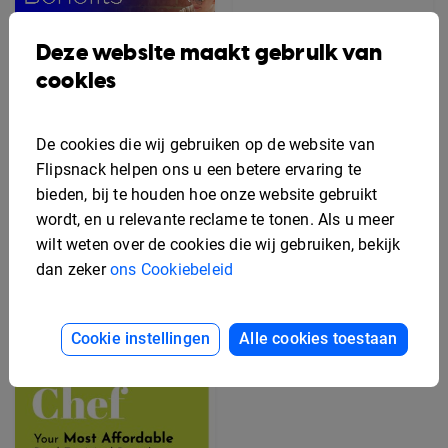
Deze website maakt gebruik van
cookies
De cookies die wij gebruiken op de website van
Flipsnack helpen ons u een betere ervaring te
bieden, bij te houden hoe onze website gebruikt
Bewerkbaar Secundaire
wordt, en u relevante reclame te tonen. Als u meer
Arbeidsvoorwaarden
Gratis Rek Kaart
wilt weten over de cookies die wij gebruiken, bekijk
Flyer Sjabloon
Ontwerp Sjabloon
dan zeker
ons Cookiebeleid
Cookie instellingen
Alle cookies toestaan