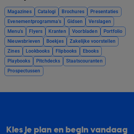
Magazines
Catalogi
Brochures
Presentaties
Evenementprogramma's
Gidsen
Verslagen
Menu's
Flyers
Kranten
Voorbladen
Portfolio
Nieuwsbrieven
Boekjes
Zakelijke voorstellen
Zines
Lookbooks
Flipbooks
Ebooks
Playbooks
Pitchdecks
Staatscouranten
Prospectussen
Kies je plan en begin vandaag