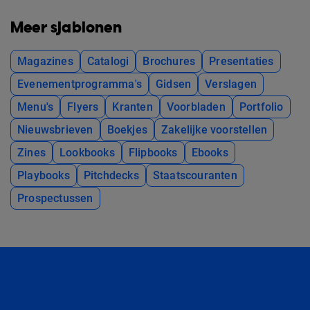
Meer sjablonen
Magazines
Catalogi
Brochures
Presentaties
Evenementprogramma's
Gidsen
Verslagen
Menu's
Flyers
Kranten
Voorbladen
Portfolio
Nieuwsbrieven
Boekjes
Zakelijke voorstellen
Zines
Lookbooks
Flipbooks
Ebooks
Playbooks
Pitchdecks
Staatscouranten
Prospectussen