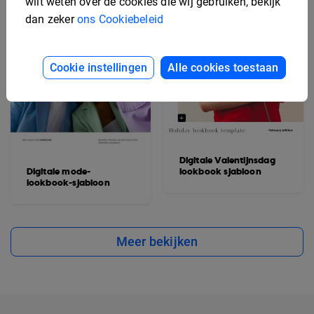
wilt weten over de cookies die wij gebruiken, bekijk
dan zeker
ons Cookiebeleid
Cookie instellingen
Alle cookies toestaan
Digitale Valentijnsdag
Digitale mode-
lookbook sjabloon
lookbook-sjabloon
Meer bekijken