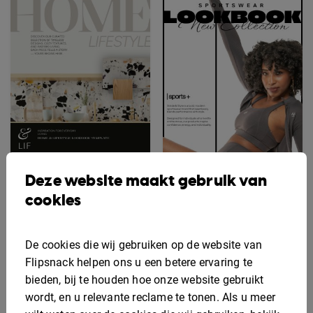
Deze website maakt gebruik van
cookies
Voorbeeld van een
Aanpasbaar
lookbook voor thuis en
Sportkleding Lookbook
lifestyle
De cookies die wij gebruiken op de website van
Flipsnack helpen ons u een betere ervaring te
bieden, bij te houden hoe onze website gebruikt
wordt, en u relevante reclame te tonen. Als u meer