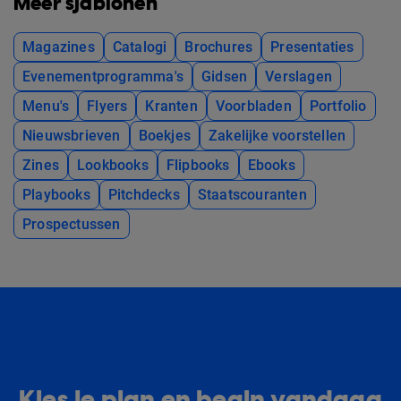
Meer sjablonen
Magazines
Catalogi
Brochures
Presentaties
Evenementprogramma's
Gidsen
Verslagen
Menu's
Flyers
Kranten
Voorbladen
Portfolio
Nieuwsbrieven
Boekjes
Zakelijke voorstellen
Zines
Lookbooks
Flipbooks
Ebooks
Playbooks
Pitchdecks
Staatscouranten
Prospectussen
Kies je plan en begin vandaag