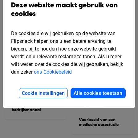
voor een
Deze website maakt gebruik van
woningaanbieding
cookies
De cookies die wij gebruiken op de website van
Flipsnack helpen ons u een betere ervaring te
bieden, bij te houden hoe onze website gebruikt
wordt, en u relevante reclame te tonen. Als u meer
wilt weten over de cookies die wij gebruiken, bekijk
dan zeker
ons Cookiebeleid
Cookie instellingen
Alle cookies toestaan
Voorbeeld van een
interactief
bedrijfsmanual
Voorbeeld van een
medische casestudie