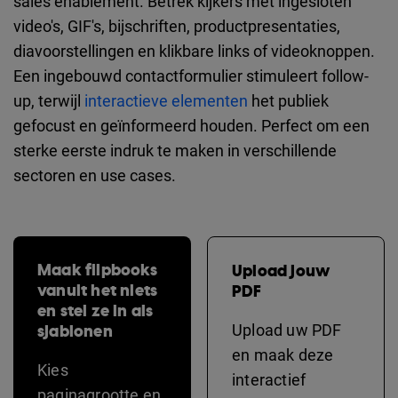
sales enablement. Betrek kijkers met ingesloten
video's, GIF's, bijschriften, productpresentaties,
diavoorstellingen en klikbare links of videoknoppen.
Een ingebouwd contactformulier stimuleert follow-
up, terwijl
interactieve elementen
het publiek
gefocust en geïnformeerd houden. Perfect om een
sterke eerste indruk te maken in verschillende
sectoren en use cases.
Maak flipbooks
Upload jouw
vanuit het niets
PDF
en stel ze in als
sjablonen
Upload uw PDF
en maak deze
Kies
interactief
paginagrootte en