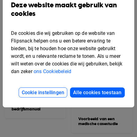
voor een
Deze website maakt gebruik van
woningaanbieding
cookies
De cookies die wij gebruiken op de website van
Flipsnack helpen ons u een betere ervaring te
bieden, bij te houden hoe onze website gebruikt
wordt, en u relevante reclame te tonen. Als u meer
wilt weten over de cookies die wij gebruiken, bekijk
dan zeker
ons Cookiebeleid
Cookie instellingen
Alle cookies toestaan
Voorbeeld van een
interactief
bedrijfsmanual
Voorbeeld van een
medische casestudie