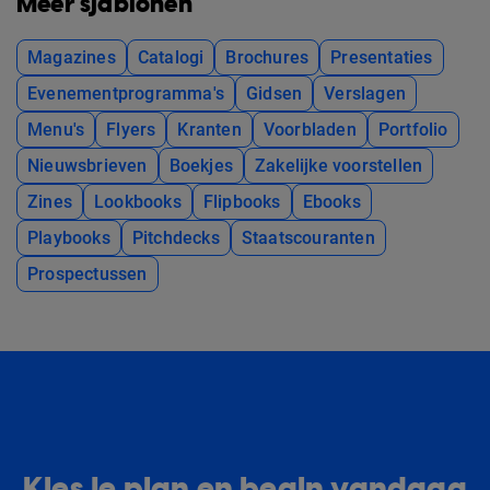
Meer sjablonen
Magazines
Catalogi
Brochures
Presentaties
Evenementprogramma's
Gidsen
Verslagen
Menu's
Flyers
Kranten
Voorbladen
Portfolio
Nieuwsbrieven
Boekjes
Zakelijke voorstellen
Zines
Lookbooks
Flipbooks
Ebooks
Playbooks
Pitchdecks
Staatscouranten
Prospectussen
Kies je plan en begin vandaag