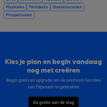
Playbooks
Pitchdecks
Staatscouranten
Prospectussen
Kies je plan en begin vandaag
nog met creëren
Begin gratis en upgrade om de premium functies
van Flipsnack te gebruiken
Ga gratis aan de slag