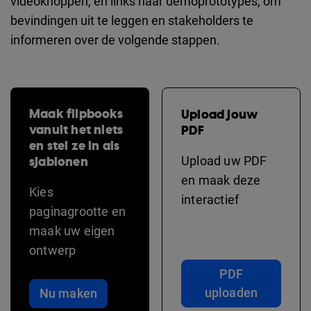
videoknoppen, en links naar demoprototypes, om
bevindingen uit te leggen en stakeholders te
informeren over de volgende stappen.
Maak flipbooks
Upload jouw
vanuit het niets
PDF
en stel ze in als
sjablonen
Upload uw PDF
en maak deze
Kies
interactief
paginagrootte en
maak uw eigen
ontwerp
PDF
uploaden
Nu maken