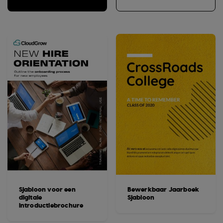
Sjabloon voor een
Bewerkbaar Jaarboek
digitale
Sjabloon
introductiebrochure