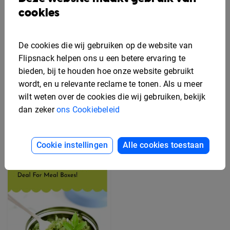
cookies
De cookies die wij gebruiken op de website van
Bewerkbaar Secundaire
Flipsnack helpen ons u een betere ervaring te
Arbeidsvoorwaarden
Gratis Rek Kaart
Flyer Sjabloon
Ontwerp Sjabloon
bieden, bij te houden hoe onze website gebruikt
wordt, en u relevante reclame te tonen. Als u meer
wilt weten over de cookies die wij gebruiken, bekijk
dan zeker
ons Cookiebeleid
Cookie instellingen
Alle cookies toestaan