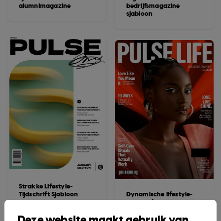
alumnimagazine
bedrijfsmagazine
sjabloon
Strakke Lifestyle-
Tijdschrift Sjabloon
Dynamische lifestyle-
tijdschriftensjabloon
Deze website maakt gebruik van