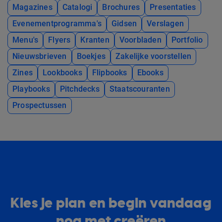
Magazines
Catalogi
Brochures
Presentaties
Evenementprogramma's
Gidsen
Verslagen
Menu's
Flyers
Kranten
Voorbladen
Portfolio
Nieuwsbrieven
Boekjes
Zakelijke voorstellen
Zines
Lookbooks
Flipbooks
Ebooks
Playbooks
Pitchdecks
Staatscouranten
Prospectussen
Kies je plan en begin vandaag
nog met creëren