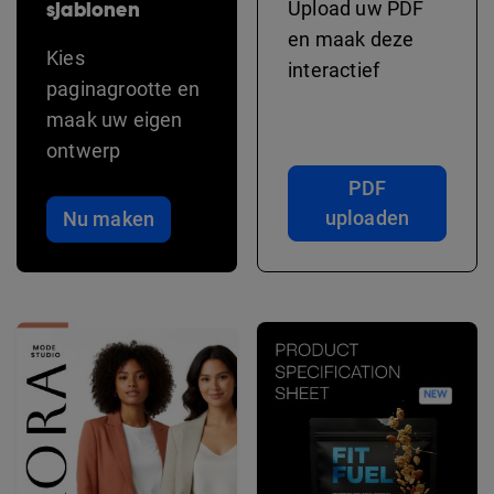
sjablonen
Upload uw PDF
en maak deze
Kies
interactief
paginagrootte en
maak uw eigen
ontwerp
PDF
uploaden
Nu maken