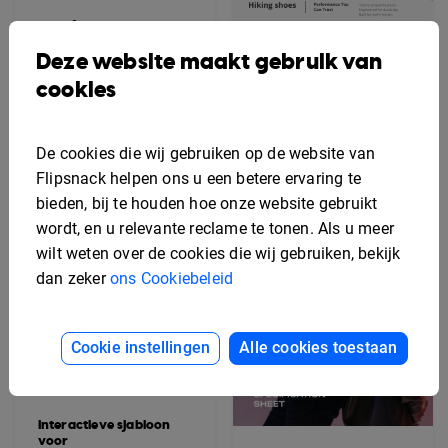
Specificatiebladsjabloon
voor digitale
Deze website maakt gebruik van
apparatuur
Bewerkbaar sjabloon
voor
cookies
ontwerpspecificaties
De cookies die wij gebruiken op de website van
Flipsnack helpen ons u een betere ervaring te
bieden, bij te houden hoe onze website gebruikt
wordt, en u relevante reclame te tonen. Als u meer
wilt weten over de cookies die wij gebruiken, bekijk
dan zeker
ons Cookiebeleid
Cookie instellingen
Alle cookies toestaan
Interactieve sjabloon
voor