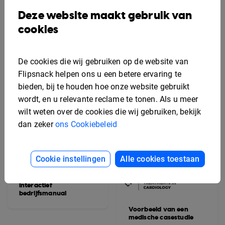
Voorbeeld van een
interactieve brochure
Deze website maakt gebruik van
voor een
woningaanbieding
cookies
De cookies die wij gebruiken op de website van
Flipsnack helpen ons u een betere ervaring te
bieden, bij te houden hoe onze website gebruikt
wordt, en u relevante reclame te tonen. Als u meer
wilt weten over de cookies die wij gebruiken, bekijk
dan zeker
ons Cookiebeleid
Cookie instellingen
Alle cookies toestaan
Voorbeeld van een
interactief
bedrijfsmanual
Voorbeeld van een
medische casestudie