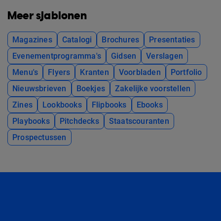
Meer sjablonen
Magazines
Catalogi
Brochures
Presentaties
Evenementprogramma's
Gidsen
Verslagen
Menu's
Flyers
Kranten
Voorbladen
Portfolio
Nieuwsbrieven
Boekjes
Zakelijke voorstellen
Zines
Lookbooks
Flipbooks
Ebooks
Playbooks
Pitchdecks
Staatscouranten
Prospectussen