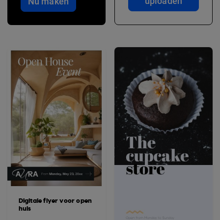
uploaden
Nu maken
Digitale flyer voor open
huis