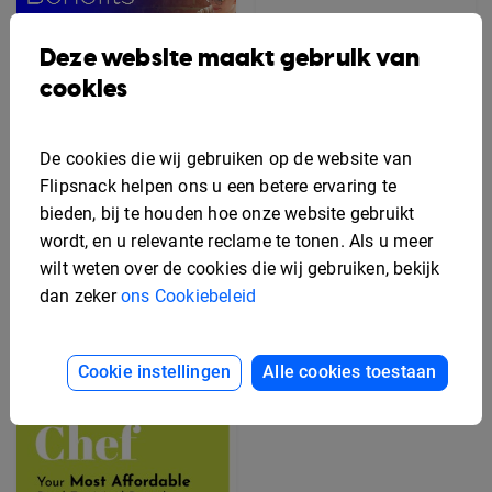
Deze website maakt gebruik van
cookies
De cookies die wij gebruiken op de website van
Flipsnack helpen ons u een betere ervaring te
bieden, bij te houden hoe onze website gebruikt
Bewerkbaar Secundaire
wordt, en u relevante reclame te tonen. Als u meer
Arbeidsvoorwaarden
Gratis Rek Kaart
wilt weten over de cookies die wij gebruiken, bekijk
Flyer Sjabloon
Ontwerp Sjabloon
dan zeker
ons Cookiebeleid
Cookie instellingen
Alle cookies toestaan