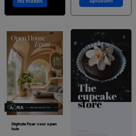
uploaden
Nu maken
Digitale flyer voor open
huis