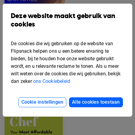
Deze website maakt gebruik van
cookies
De cookies die wij gebruiken op de website van
Flipsnack helpen ons u een betere ervaring te
bieden, bij te houden hoe onze website gebruikt
Bewerkbaar Secundaire
wordt, en u relevante reclame te tonen. Als u meer
Arbeidsvoorwaarden
Gratis Rek Kaart
wilt weten over de cookies die wij gebruiken, bekijk
Flyer Sjabloon
Ontwerp Sjabloon
dan zeker
ons Cookiebeleid
Cookie instellingen
Alle cookies toestaan