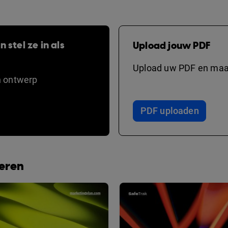
 stel ze in als
Upload jouw PDF
Upload uw PDF en maak
n ontwerp
PDF uploaden
beren