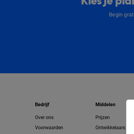
Kies je p
Begin gra
Bedrijf
Middelen
Over ons
Prijzen
Voorwaarden
Ontwikkelaars