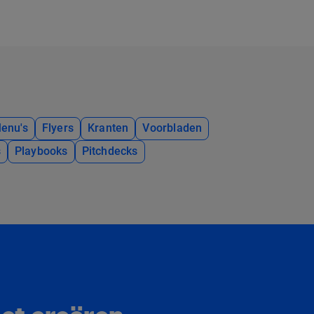
enu's
Flyers
Kranten
Voorbladen
s
Playbooks
Pitchdecks