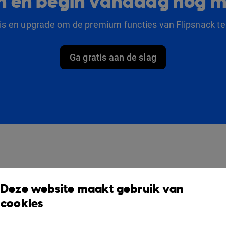
lan en begin vandaag nog m
tis en upgrade om de premium functies van Flipsnack te
Ga gratis aan de slag
producten
Oplossingen
O
Deze website maakt gebruik van
Design Studio
Voor marketeers
V
cookies
Boekenplank
Voor bedrijven
S