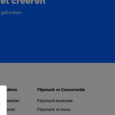
et creëren
 gebruiken
ntdekken
Flipsnack vs Concurrentie
oorbeelden
Flipsnack-recensies
jablonen
Flipsnack vs Issuu