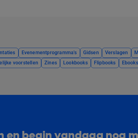
ntaties
Evenementprogramma's
Gidsen
Verslagen
M
elijke voorstellen
Zines
Lookbooks
Flipbooks
Ebook
lan en begin vandaag nog m