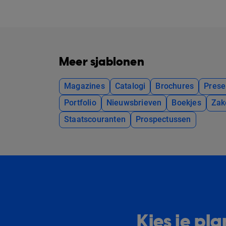
Meer sjablonen
Magazines
Catalogi
Brochures
Prese
Portfolio
Nieuwsbrieven
Boekjes
Zak
Staatscouranten
Prospectussen
Kies je p