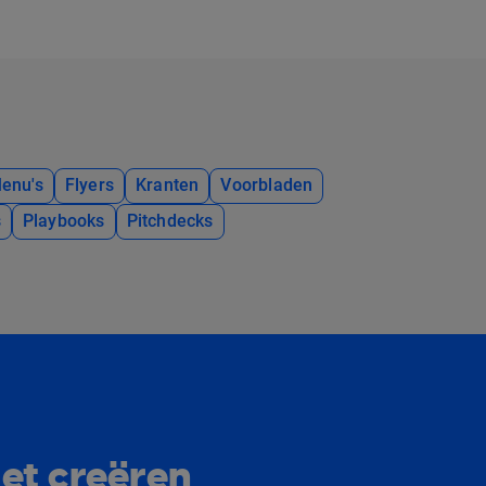
enu's
Flyers
Kranten
Voorbladen
s
Playbooks
Pitchdecks
et creëren