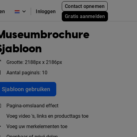
Contact opnemen
zen
Inloggen
Gratis aanmelden
Museumbrochure
Sjabloon
Grootte: 2188px x 2186px
Aantal pagina's: 10
Sjabloon gebruiken
Pagina-omslaand effect
Voeg video 's, links en producttags toe
Voeg uw merkelementen toe
Openbaar of privé delen