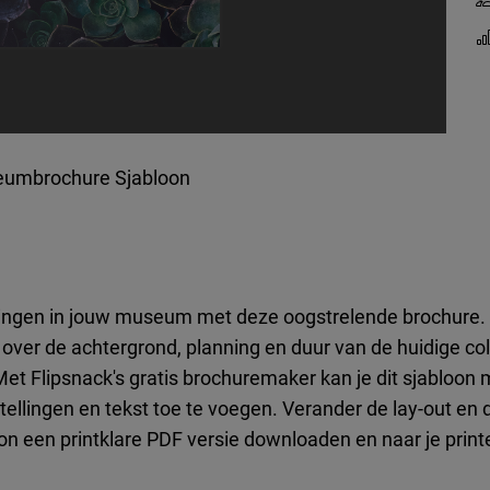
umbrochure Sjabloon
lingen in jouw museum met deze oogstrelende brochure. J
ver de achtergrond, planning en duur van de huidige collec
et Flipsnack's gratis brochuremaker kan je dit sjabloon 
ellingen en tekst toe te voegen. Verander de lay-out en 
on een printklare PDF versie downloaden en naar je print