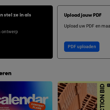
 stel ze in als
Upload jouw PDF
Upload uw PDF en maak
n ontwerp
PDF uploaden
beren