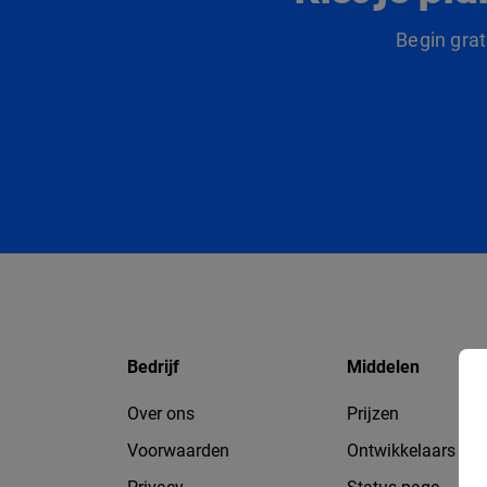
Begin gra
Bedrijf
Middelen
Over ons
Prijzen
Voorwaarden
Ontwikkelaars