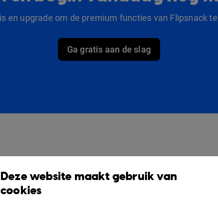
tis en upgrade om de premium functies van Flipsnack te
Ga gratis aan de slag
producten
Oplossingen
O
Deze website maakt gebruik van
Design Studio
Voor marketeers
V
cookies
Boekenplank
Voor bedrijven
S