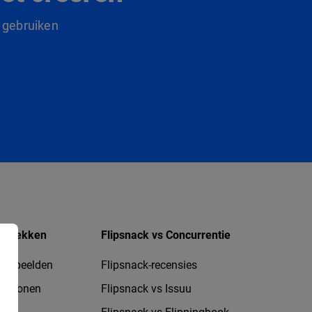
 gebruiken
ntdekken
Flipsnack vs Concurrentie
oorbeelden
Flipsnack-recensies
jablonen
Flipsnack vs Issuu