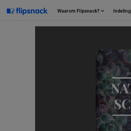
Waarom Flipsnack?
Indelin