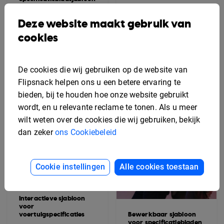
voor digitale
apparatuur
Bewerkbaar sjabloon
Deze website maakt gebruik van
voor
ontwerpspecificaties
cookies
De cookies die wij gebruiken op de website van
Flipsnack helpen ons u een betere ervaring te
bieden, bij te houden hoe onze website gebruikt
wordt, en u relevante reclame te tonen. Als u meer
wilt weten over de cookies die wij gebruiken, bekijk
dan zeker
ons Cookiebeleid
Cookie instellingen
Alle cookies toestaan
Interactieve sjabloon
voor
voertuigspecificaties
Bewerkbaar sjabloon
voor specificatiebladen