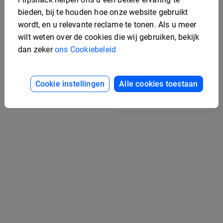
bieden, bij te houden hoe onze website gebruikt
wordt, en u relevante reclame te tonen. Als u meer
Digitaal Portfolio
wilt weten over de cookies die wij gebruiken, bekijk
Sjabloon
dan zeker
ons Cookiebeleid
Interactief
Cookie instellingen
Alle cookies toestaan
Portefeuillebeheer
Sjabloon