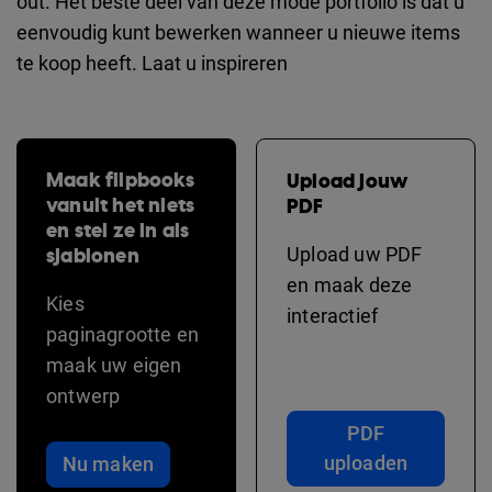
out. Het beste deel van deze mode portfolio is dat u
eenvoudig kunt bewerken wanneer u nieuwe items
te koop heeft. Laat u inspireren
Maak flipbooks
Upload jouw
vanuit het niets
PDF
en stel ze in als
sjablonen
Upload uw PDF
en maak deze
Kies
interactief
paginagrootte en
maak uw eigen
ontwerp
PDF
uploaden
Nu maken