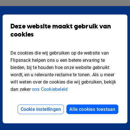
Deze website maakt gebruik van
cookies
Kies je plan en begin vandaag
nog met creëren
De cookies die wij gebruiken op de website van
Flipsnack helpen ons u een betere ervaring te
Begin gratis en upgrade om de premium functies
bieden, bij te houden hoe onze website gebruikt
van Flipsnack te gebruiken
wordt, en u relevante reclame te tonen. Als u meer
wilt weten over de cookies die wij gebruiken, bekijk
dan zeker
ons Cookiebeleid
Ga gratis aan de slag
Cookie instellingen
Alle cookies toestaan