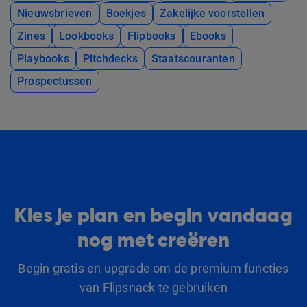
Nieuwsbrieven
Boekjes
Zakelijke voorstellen
Zines
Lookbooks
Flipbooks
Ebooks
Playbooks
Pitchdecks
Staatscouranten
Prospectussen
Kies je plan en begin vandaag
nog met creëren
Begin gratis en upgrade om de premium functies
van Flipsnack te gebruiken