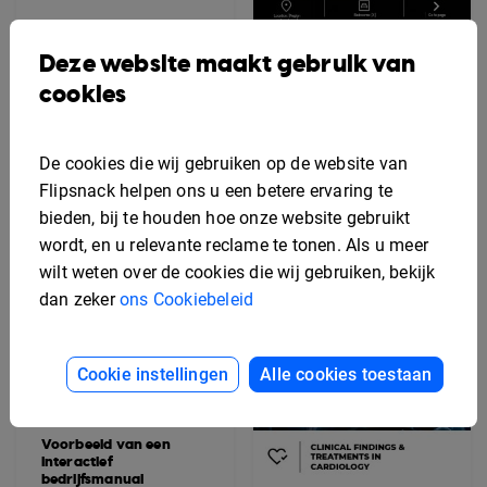
Voorbeeld van een
contentkalender
Deze website maakt gebruik van
Voorbeeld van een
interactieve brochure
cookies
voor een
woningaanbieding
De cookies die wij gebruiken op de website van
Flipsnack helpen ons u een betere ervaring te
bieden, bij te houden hoe onze website gebruikt
wordt, en u relevante reclame te tonen. Als u meer
wilt weten over de cookies die wij gebruiken, bekijk
dan zeker
ons Cookiebeleid
Cookie instellingen
Alle cookies toestaan
Voorbeeld van een
interactief
bedrijfsmanual