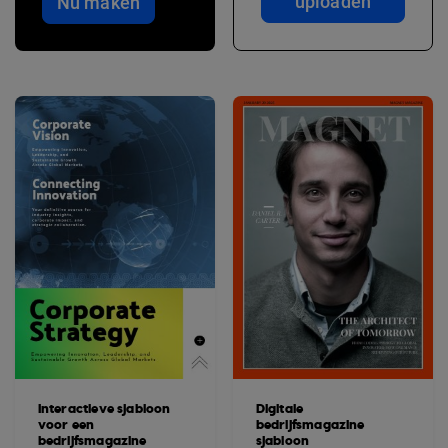
uploaden
Nu maken
Interactieve sjabloon
Digitale
voor een
bedrijfsmagazine
bedrijfsmagazine
sjabloon