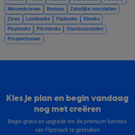
Nieuwsbrieven
Boekjes
Zakelijke voorstellen
Zines
Lookbooks
Flipbooks
Ebooks
Playbooks
Pitchdecks
Staatscouranten
Prospectussen
Kies je plan en begin vandaag
nog met creëren
Begin gratis en upgrade om de premium functies
van Flipsnack te gebruiken