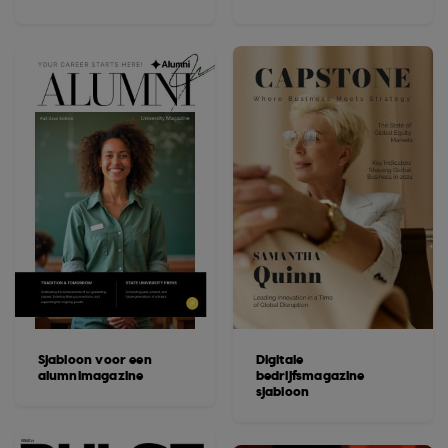
Sjabloon voor een
Digitale
alumnimagazine
bedrijfsmagazine
sjabloon