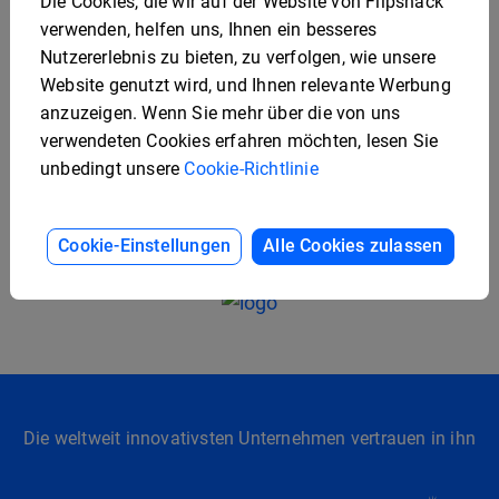
Die Cookies, die wir auf der Website von Flipsnack
paper catalog gives with interactive and easy-to-
verwenden, helfen uns, Ihnen ein besseres
use multimedia features that take the user
Nutzererlebnis zu bieten, zu verfolgen, wie unsere
experience to the next level.
Website genutzt wird, und Ihnen relevante Werbung
anzuzeigen. Wenn Sie mehr über die von uns
Fabiola Vidal
verwendeten Cookies erfahren möchten, lesen Sie
Digital Marketing Product Owner
unbedingt unsere
Cookie-Richtlinie
Cookie-Einstellungen
Alle Cookies zulassen
Die weltweit innovativsten Unternehmen vertrauen in ihn