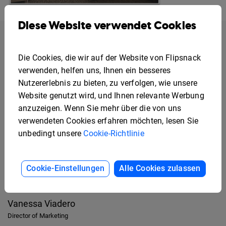
Diese Website verwendet Cookies
Die Cookies, die wir auf der Website von Flipsnack
verwenden, helfen uns, Ihnen ein besseres
Nutzererlebnis zu bieten, zu verfolgen, wie unsere
Website genutzt wird, und Ihnen relevante Werbung
anzuzeigen. Wenn Sie mehr über die von uns
verwendeten Cookies erfahren möchten, lesen Sie
Flipsnack eröffnet uns die Möglichkeit, unsere
unbedingt unsere
Cookie-Richtlinie
monatlichen Newsletter mit unseren potenziellen
Mitgliedern zu teilen; in diesen Newslettern
präsentieren wir eine Vielzahl der Angebote, die der
Cookie-Einstellungen
Alle Cookies zulassen
Turnberry Isle Country Club zu bieten hat.
Vanessa Viadero
Director of Marketing