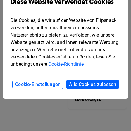
Diese Website verwendet Cookies
Die Cookies, die wir auf der Website von Flipsnack
verwenden, helfen uns, Ihnen ein besseres
Nutzererlebnis zu bieten, zu verfolgen, wie unsere
Website genutzt wird, und Ihnen relevante Werbung
anzuzeigen. Wenn Sie mehr über die von uns
verwendeten Cookies erfahren möchten, lesen Sie
unbedingt unsere
Cookie-Richtlinie
Beispiel für einen
interaktiven
Cookie-Einstellungen
Alle Cookies zulassen
Projektstatusbericht
Beispiel für eine
vergleichende
Marktanalyse