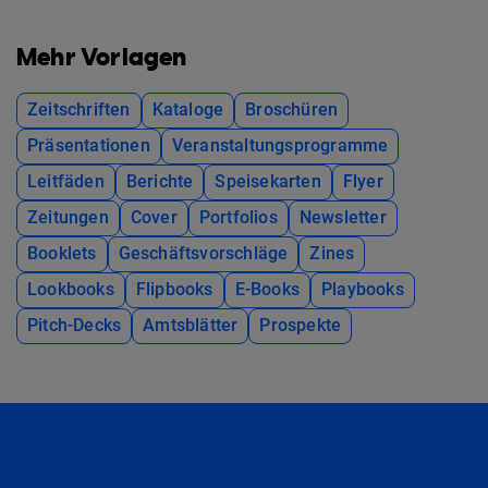
Mehr Vorlagen
Zeitschriften
Kataloge
Broschüren
Präsentationen
Veranstaltungsprogramme
Leitfäden
Berichte
Speisekarten
Flyer
Zeitungen
Cover
Portfolios
Newsletter
Booklets
Geschäftsvorschläge
Zines
Lookbooks
Flipbooks
E-Books
Playbooks
Pitch-Decks
Amtsblätter
Prospekte