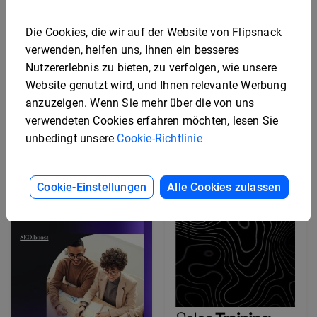
Die Cookies, die wir auf der Website von Flipsnack
verwenden, helfen uns, Ihnen ein besseres
Nutzererlebnis zu bieten, zu verfolgen, wie unsere
Website genutzt wird, und Ihnen relevante Werbung
Onboarding-
anzuzeigen. Wenn Sie mehr über die von uns
Professionelle
Framework-Playbook-
Mitarbeiterbindungs-
Vorlage
verwendeten Cookies erfahren möchten, lesen Sie
Playbook-Vorlage
unbedingt unsere
Cookie-Richtlinie
Cookie-Einstellungen
Alle Cookies zulassen