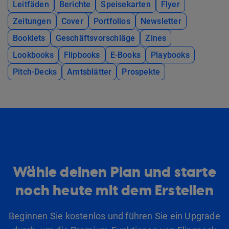
Leitfäden
Berichte
Speisekarten
Flyer
Zeitungen
Cover
Portfolios
Newsletter
Booklets
Geschäftsvorschläge
Zines
Lookbooks
Flipbooks
E-Books
Playbooks
Pitch-Decks
Amtsblätter
Prospekte
Wähle deinen Plan und starte
noch heute mit dem Erstellen
Beginnen Sie kostenlos und führen Sie ein Upgrade