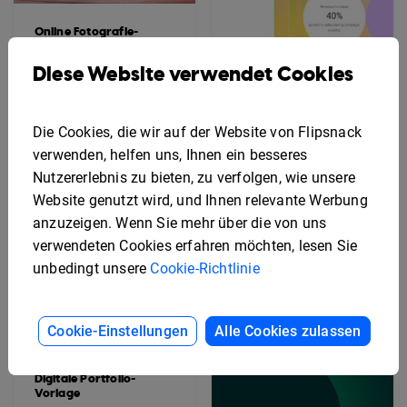
Online Fotografie-
Portfolio-Vorlage
Diese Website verwendet Cookies
Die Cookies, die wir auf der Website von Flipsnack
Interaktive Marketing-
Portfolio-Vorlage
verwenden, helfen uns, Ihnen ein besseres
Nutzererlebnis zu bieten, zu verfolgen, wie unsere
Website genutzt wird, und Ihnen relevante Werbung
anzuzeigen. Wenn Sie mehr über die von uns
verwendeten Cookies erfahren möchten, lesen Sie
unbedingt unsere
Cookie-Richtlinie
Cookie-Einstellungen
Alle Cookies zulassen
Digitale Portfolio-
Vorlage