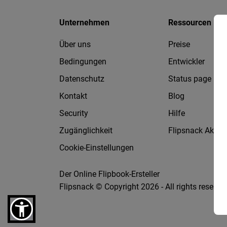
Unternehmen
Ressourcen
Über uns
Preise
Bedingungen
Entwickler
Datenschutz
Status page
Kontakt
Blog
Security
Hilfe
Zugänglichkeit
Flipsnack Akad
Cookie-Einstellungen
Der Online Flipbook-Ersteller
Flipsnack © Copyright 2026 - All rights reserve