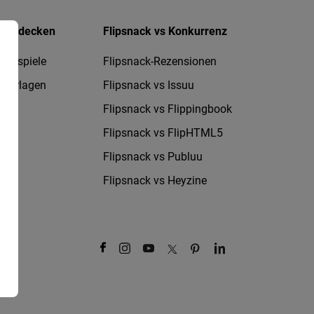
Entdecken
Flipsnack vs Konkurrenz
Beispiele
Flipsnack-Rezensionen
Vorlagen
Flipsnack vs Issuu
Flipsnack vs Flippingbook
Flipsnack vs FlipHTML5
Flipsnack vs Publuu
Flipsnack vs Heyzine