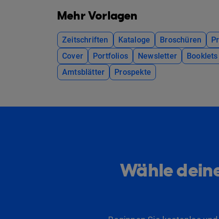
Mehr Vorlagen
Zeitschriften
Kataloge
Broschüren
P
Cover
Portfolios
Newsletter
Booklets
Amtsblätter
Prospekte
Wähle deine