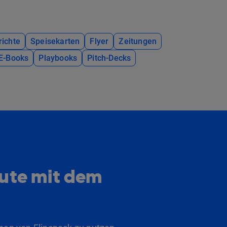
richte
Speisekarten
Flyer
Zeitungen
E-Books
Playbooks
Pitch-Decks
eute mit dem