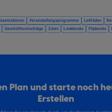
räsentationen
Veranstaltungsprogramme
Leitfäden
Be
Geschäftsvorschläge
Zines
Lookbooks
Flipbooks
n Plan und starte noch h
Erstellen