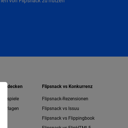
nen von Flipsnack zu nutzen
Entdecken
Flipsnack vs Konkurrenz
Beispiele
Flipsnack-Rezensionen
Vorlagen
Flipsnack vs Issuu
Flipsnack vs Flippingbook
Flipsnack vs FlipHTML5