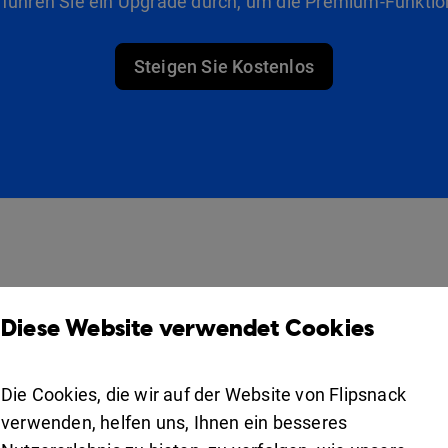
 führen Sie ein Upgrade durch, um die Premium-Funktio
Steigen Sie Kostenlos
Produkte
Lösungen
Diese Website verwendet Cookies
Design Studio
Für Vermarkter
Bücherregal
Für Unternehmen
Die Cookies, die wir auf der Website von Flipsnack
Zusammenarbeit
verwenden, helfen uns, Ihnen ein besseres
Apps
For education