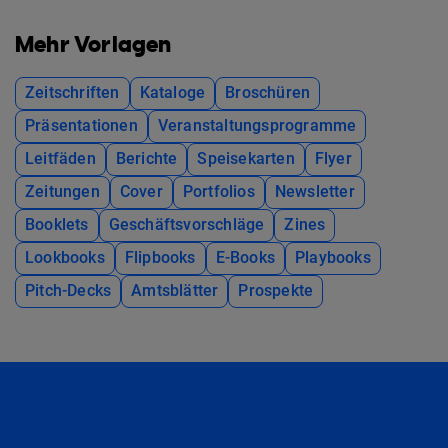
Mehr Vorlagen
Zeitschriften
Kataloge
Broschüren
Präsentationen
Veranstaltungsprogramme
Leitfäden
Berichte
Speisekarten
Flyer
Zeitungen
Cover
Portfolios
Newsletter
Booklets
Geschäftsvorschläge
Zines
Lookbooks
Flipbooks
E-Books
Playbooks
Pitch-Decks
Amtsblätter
Prospekte