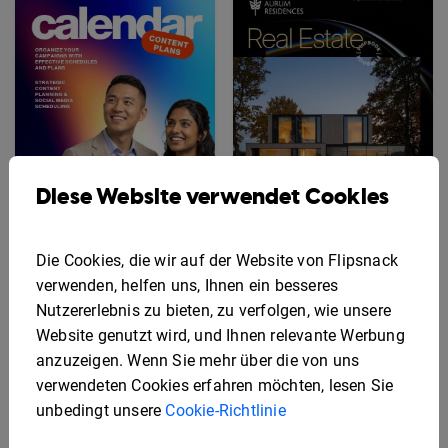
Diese Website verwendet Cookies
Die Cookies, die wir auf der Website von Flipsnack
Beispiel für einen
verwenden, helfen uns, Ihnen ein besseres
Inhaltskalender
Beispiel für eine
Nutzererlebnis zu bieten, zu verfolgen, wie unsere
interaktive
Immobilienbroschüre
Website genutzt wird, und Ihnen relevante Werbung
anzuzeigen. Wenn Sie mehr über die von uns
verwendeten Cookies erfahren möchten, lesen Sie
unbedingt unsere
Cookie-Richtlinie