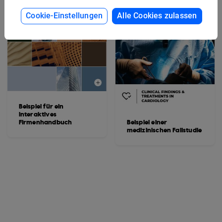
Cookie-Einstellungen
Alle Cookies zulassen
Beispiel für ein
interaktives
Firmenhandbuch
Beispiel einer
medizinischen Fallstudie