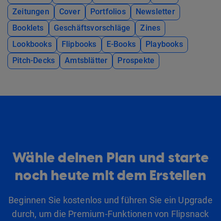
Zeitungen
Cover
Portfolios
Newsletter
Booklets
Geschäftsvorschläge
Zines
Lookbooks
Flipbooks
E-Books
Playbooks
Pitch-Decks
Amtsblätter
Prospekte
Wähle deinen Plan und starte
noch heute mit dem Erstellen
Beginnen Sie kostenlos und führen Sie ein Upgrade
durch, um die Premium-Funktionen von Flipsnack