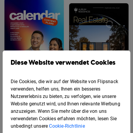
Diese Website verwendet Cookies
Die Cookies, die wir auf der Website von Flipsnack
verwenden, helfen uns, Ihnen ein besseres
Beispiel für einen
Nutzererlebnis zu bieten, zu verfolgen, wie unsere
Inhaltskalender
Beispiel für eine
interaktive
Website genutzt wird, und Ihnen relevante Werbung
Immobilienbroschüre
anzuzeigen. Wenn Sie mehr über die von uns
verwendeten Cookies erfahren möchten, lesen Sie
unbedingt unsere
Cookie-Richtlinie