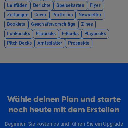
Leitfäden
Berichte
Speisekarten
Flyer
Zeitungen
Cover
Portfolios
Newsletter
Booklets
Geschäftsvorschläge
Zines
Lookbooks
Flipbooks
E-Books
Playbooks
Pitch-Decks
Amtsblätter
Prospekte
Wähle deinen Plan und starte
noch heute mit dem Erstellen
Beginnen Sie kostenlos und führen Sie ein Upgrade