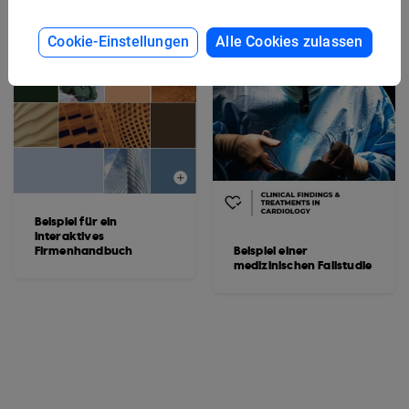
Cookie-Einstellungen
Alle Cookies zulassen
Beispiel für ein
interaktives
Firmenhandbuch
Beispiel einer
medizinischen Fallstudie