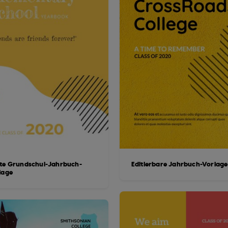
te Grundschul-Jahrbuch-
Editierbare Jahrbuch-Vorlag
lage