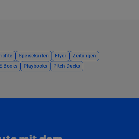
richte
Speisekarten
Flyer
Zeitungen
E-Books
Playbooks
Pitch-Decks
eute mit dem