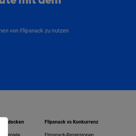
nen von Flipsnack zu nutzen
Entdecken
Flipsnack vs Konkurrenz
Beispiele
Flipsnack-Rezensionen