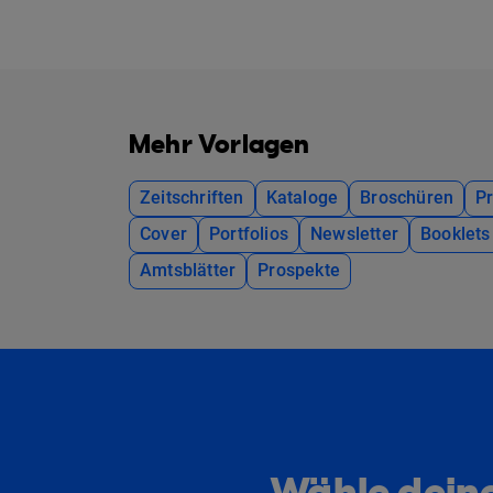
Mehr Vorlagen
Zeitschriften
Kataloge
Broschüren
P
Cover
Portfolios
Newsletter
Booklets
Amtsblätter
Prospekte
Wähle deine