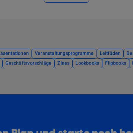
räsentationen
Veranstaltungsprogramme
Leitfäden
Be
Geschäftsvorschläge
Zines
Lookbooks
Flipbooks
n Plan und starte noch h