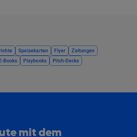
richte
Speisekarten
Flyer
Zeitungen
E-Books
Playbooks
Pitch-Decks
eute mit dem