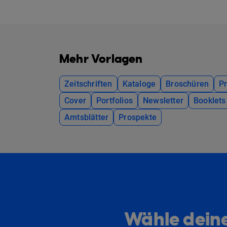
Mehr Vorlagen
Zeitschriften
Kataloge
Broschüren
P
Cover
Portfolios
Newsletter
Booklets
Amtsblätter
Prospekte
Wähle deine