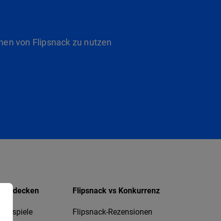
nen von Flipsnack zu nutzen
Entdecken
Flipsnack vs Konkurrenz
Beispiele
Flipsnack-Rezensionen