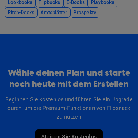
Lookbooks
Flipbooks
E-Books
Playbooks
Pitch-Decks
Amtsblätter
Prospekte
Wähle deinen Plan und starte
noch heute mit dem Erstellen
Beginnen Sie kostenlos und führen Sie ein Upgrade
durch, um die Premium-Funktionen von Flipsnack
zu nutzen
Steigen Sie Kostenlos