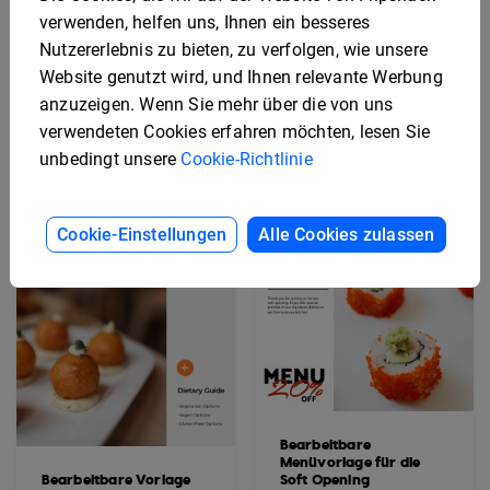
Bearbeitbare
verwenden, helfen uns, Ihnen ein besseres
glutenfreie
Interaktive
Menüvorlage
Nutzererlebnis zu bieten, zu verfolgen, wie unsere
Menüvorlage für
Website genutzt wird, und Ihnen relevante Werbung
Firmencatering
anzuzeigen. Wenn Sie mehr über die von uns
verwendeten Cookies erfahren möchten, lesen Sie
unbedingt unsere
Cookie-Richtlinie
Cookie-Einstellungen
Alle Cookies zulassen
Bearbeitbare
Menüvorlage für die
Bearbeitbare Vorlage
Soft Opening