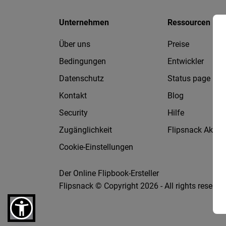
Unternehmen
Ressourcen
Über uns
Preise
Bedingungen
Entwickler
Datenschutz
Status page
Kontakt
Blog
Security
Hilfe
Zugänglichkeit
Flipsnack Akad
Cookie-Einstellungen
Der Online Flipbook-Ersteller
Flipsnack © Copyright 2026 - All rights reserve