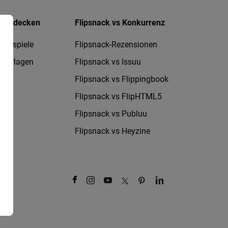
Entdecken
Flipsnack vs Konkurrenz
Beispiele
Flipsnack-Rezensionen
Vorlagen
Flipsnack vs Issuu
Flipsnack vs Flippingbook
Flipsnack vs FlipHTML5
Flipsnack vs Publuu
Flipsnack vs Heyzine