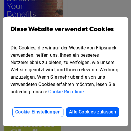
Diese Website verwendet Cookies
Die Cookies, die wir auf der Website von Flipsnack
verwenden, helfen uns, Ihnen ein besseres
Nutzererlebnis zu bieten, zu verfolgen, wie unsere
Website genutzt wird, und Ihnen relevante Werbung
Gratis Rack-Karten-
anzuzeigen. Wenn Sie mehr über die von uns
Editierbare Flyer-
Design-Vorlage
Vorlage für
verwendeten Cookies erfahren möchten, lesen Sie
Mitarbeiterleistungen
unbedingt unsere
Cookie-Richtlinie
Cookie-Einstellungen
Alle Cookies zulassen